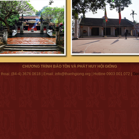
CHƯƠNG TRÌNH BẢO TỒN VÀ PHÁT HUY HỘI GIÓNG
 thoại:
(84-4) 3676 0618
|
Email:
info@thanhgiong.org
|
Hotline
0903 001 072
|
Goo